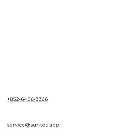
+852-6486-3366
service@suntec.app