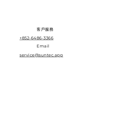
​客戶服務
+852-6486-3366
Email
service@suntec.app